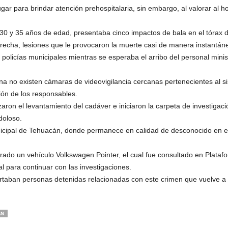
gar para brindar atención prehospitalaria, sin embargo, al valorar al
0 y 35 años de edad, presentaba cinco impactos de bala en el tórax de
 derecha, lesiones que le provocaron la muerte casi de manera instantán
olicías municipales mientras se esperaba el arribo del personal minist
na no existen cámaras de videovigilancia cercanas pertenecientes al sis
ción de los responsables.
lizaron el levantamiento del cadáver e iniciaron la carpeta de inves
doloso.
unicipal de Tehuacán, donde permanece en calidad de desconocido en 
rado un vehículo Volkswagen Pointer, el cual fue consultado en Platafo
l para continuar con las investigaciones.
ortaban personas detenidas relacionadas con este crimen que vuelve a e
ÁN