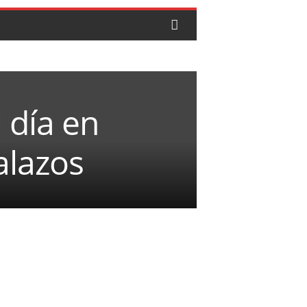
 día en
alazos