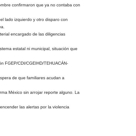
 hombre confirmaron que ya no contaba con
l lado izquierdo y otro disparo con
ea.
erial encargado de las diligencias
tema estatal ni municipal, situación que
tigación FGEP/CDI/CGEIHD/TEHUACÁN-
espera de que familiares acudan a
rma México sin arrojar reporte alguno. La
ncender las alertas por la violencia