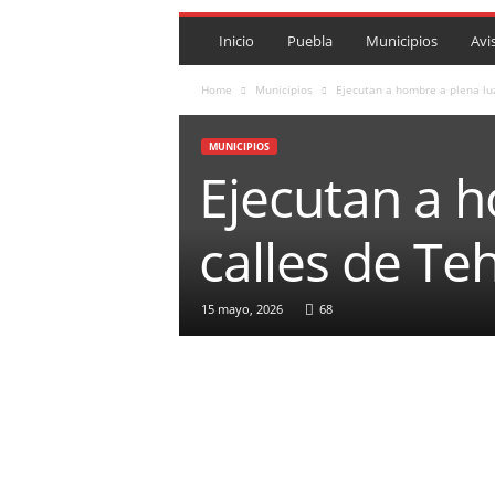
P
U
Inicio
Puebla
Municipios
Avi
E
B
Home
Municipios
Ejecutan a hombre a plena luz
L
A
MUNICIPIOS
R
Ejecutan a h
O
J
A
calles de Te
.
M
X
15 mayo, 2026
68