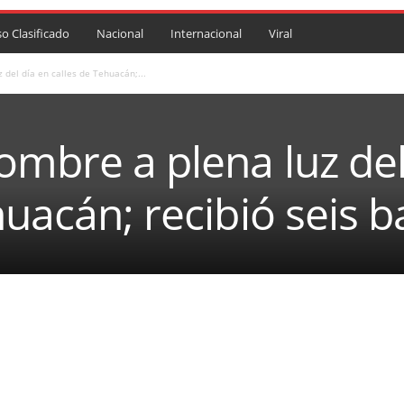
so Clasificado
Nacional
Internacional
Viral
 del día en calles de Tehuacán;...
ombre a plena luz del
huacán; recibió seis b