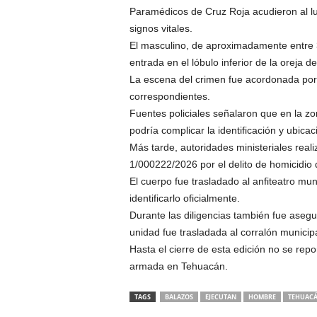
Paramédicos de Cruz Roja acudieron al lu
signos vitales.
El masculino, de aproximadamente entre 3
entrada en el lóbulo inferior de la oreja
La escena del crimen fue acordonada por p
correspondientes.
Fuentes policiales señalaron que en la zo
podría complicar la identificación y ubica
Más tarde, autoridades ministeriales rea
1/000222/2026 por el delito de homicidio 
El cuerpo fue trasladado al anfiteatro m
identificarlo oficialmente.
Durante las diligencias también fue asegu
unidad fue trasladada al corralón municipa
Hasta el cierre de esta edición no se rep
armada en Tehuacán.
TAGS
BALAZOS
EJECUTAN
HOMBRE
TEHUAC