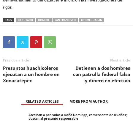
del levantamiento del cadáver e iniciaron las investigaciones de
rigor.
TAGS
EJECUTADO
HOMBRE
SAN FRANCISCO
TOTIMEHUACAN
Previous article
Next article
Presuntos huachicoleros
Detienen a dos hombres
ejecutan a un hombre en
con patrulla federal falsa
Xonacatepec
y dinero en efectivo
RELATED ARTICLES
MORE FROM AUTHOR
Asesinan a pedradas a Doña Dominga, comerciante de 83 años;
buscan al presunto responsable