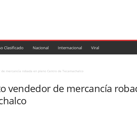
so Clasificado
Nacional
Internacional
Viral
r de mercancía robada en pleno Centro de Tecamachalco
to vendedor de mercancía roba
chalco