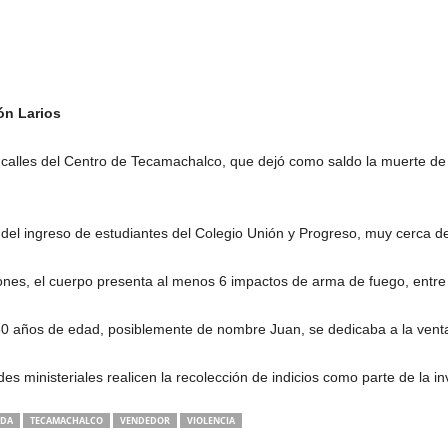
ón Larios
 calles del Centro de Tecamachalco, que dejó como saldo la muerte d
del ingreso de estudiantes del Colegio Unión y Progreso, muy cerca de 
ones, el cuerpo presenta al menos 6 impactos de arma de fuego, entre 
 50 años de edad, posiblemente de nombre Juan, se dedicaba a la ven
es ministeriales realicen la recolección de indicios como parte de la in
ADA
TECAMACHALCO
VENDEDOR
VIOLENCIA