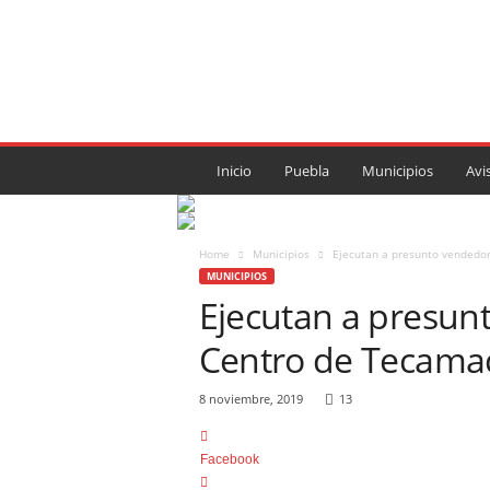
P
U
E
B
L
A
R
Inicio
Puebla
Municipios
Avi
O
J
A
.
Home
Municipios
Ejecutan a presunto vendedo
M
MUNICIPIOS
X
Ejecutan a presun
Centro de Tecama
8 noviembre, 2019
13
Facebook