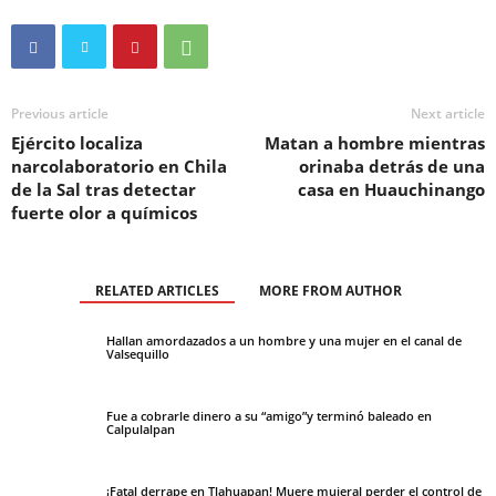
Previous article
Next article
Ejército localiza
Matan a hombre mientras
narcolaboratorio en Chila
orinaba detrás de una
de la Sal tras detectar
casa en Huauchinango
fuerte olor a químicos
RELATED ARTICLES
MORE FROM AUTHOR
Hallan amordazados a un hombre y una mujer en el canal de
Valsequillo
Fue a cobrarle dinero a su “amigo”y terminó baleado en
Calpulalpan
¡Fatal derrape en Tlahuapan! Muere mujeral perder el control de