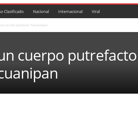
so Clasificado
Nacional
Internacional
Viral
cto en San Jerónimo Tecuanipan
un cuerpo putrefacto
cuanipan