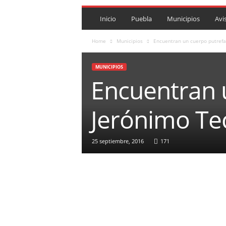
P
U
Inicio
Puebla
Municipios
Avi
E
B
Home
Municipios
Encuentran un cuerpo putrefa
L
A
MUNICIPIOS
R
Encuentran 
O
J
A
Jerónimo Te
.
M
X
25 septiembre, 2016
171