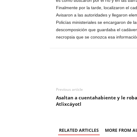
es como buscaron por el río y en las barr
Finalmente por la tarde, localizaron el 
Avisaron a las autoridades y llegaron elem
Policías ministeriales se encargaron de la
descomposición que guardaba el cadáver n
necropsia que se conozca esa informació
Previous article
Asaltan a cuentahabiente y le roba
Atlixcáyotl
RELATED ARTICLES
MORE FROM A