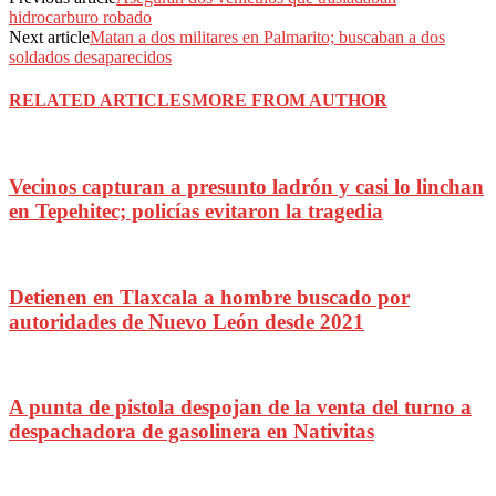
hidrocarburo robado
Next article
Matan a dos militares en Palmarito; buscaban a dos
soldados desaparecidos
RELATED ARTICLES
MORE FROM AUTHOR
Vecinos capturan a presunto ladrón y casi lo linchan
en Tepehitec; policías evitaron la tragedia
Detienen en Tlaxcala a hombre buscado por
autoridades de Nuevo León desde 2021
A punta de pistola despojan de la venta del turno a
despachadora de gasolinera en Nativitas