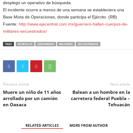
desplegó un operativo de búsqueda.
El incidente ocurre a menos de una semana se estableciera una
Base Mixta de Operaciones, donde participa el Ejército. (RB)
Fuente:
http://www.ejecentral.com.mx/guerrero-hallan-cuerpos-de-
militares-secuestrados/
TAGS
ACAPULCO
ASESINADOS
MILITARES
SECUESTRADOS
Previous article
Next article
Muere un niño de 11 años
Balean a un hombre en la
arrollado por un camión
carretera federal Puebla –
en Oaxaca
Tehuacán
RELATED ARTICLES
MORE FROM AUTHOR