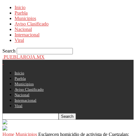
Inicio
Puebla
Municipios
Aviso Clasificado
Nacional
Internacional
Viral
Search
PUEBLAROJA.MX
Inicio
Puebla
Municipios
Aviso Clasificado
Nacional
Internacional
Viral
Home
Municipios
Esclarecen homicidio de activista de Cuetzalan;