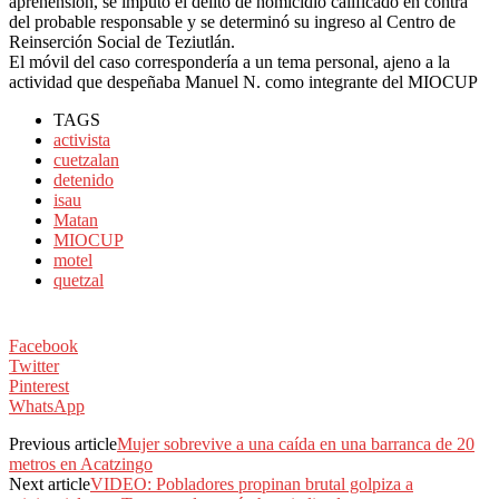
aprehensión, se imputó el delito de homicidio calificado en contra
del probable responsable y se determinó su ingreso al Centro de
Reinserción Social de Teziutlán.
El móvil del caso correspondería a un tema personal, ajeno a la
actividad que despeñaba Manuel N. como integrante del MIOCUP
TAGS
activista
cuetzalan
detenido
isau
Matan
MIOCUP
motel
quetzal
Facebook
Twitter
Pinterest
WhatsApp
Previous article
Mujer sobrevive a una caída en una barranca de 20
metros en Acatzingo
Next article
VIDEO: Pobladores propinan brutal golpiza a