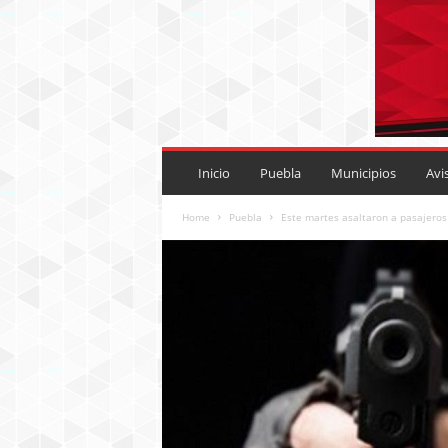
P
U
Inicio
Puebla
Municipios
Avi
E
B
Home
Puebla
Este martes asaltaron a pasajeros 
L
A
R
O
J
A
.
M
X