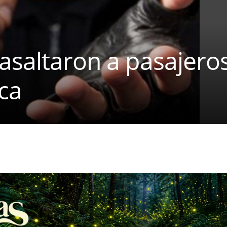
asaltaron a pasajeros
eca