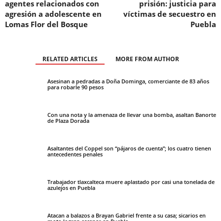
agentes relacionados con
prisión: justicia para
agresión a adolescente en
víctimas de secuestro en
Lomas Flor del Bosque
Puebla
RELATED ARTICLES
MORE FROM AUTHOR
Asesinan a pedradas a Doña Dominga, comerciante de 83 años
para robarle 90 pesos
Con una nota y la amenaza de llevar una bomba, asaltan Banorte
de Plaza Dorada
Asaltantes del Coppel son “pájaros de cuenta”; los cuatro tienen
antecedentes penales
Trabajador tlaxcalteca muere aplastado por casi una tonelada de
azulejos en Puebla
Atacan a balazos a Brayan Gabriel frente a su casa; sicarios en