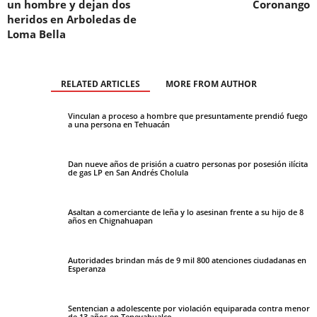
un hombre y dejan dos
Coronango
heridos en Arboledas de
Loma Bella
RELATED ARTICLES
MORE FROM AUTHOR
Vinculan a proceso a hombre que presuntamente prendió fuego
a una persona en Tehuacán
Dan nueve años de prisión a cuatro personas por posesión ilícita
de gas LP en San Andrés Cholula
Asaltan a comerciante de leña y lo asesinan frente a su hijo de 8
años en Chignahuapan
Autoridades brindan más de 9 mil 800 atenciones ciudadanas en
Esperanza
Sentencian a adolescente por violación equiparada contra menor
de 13 años en Tepeyahualco