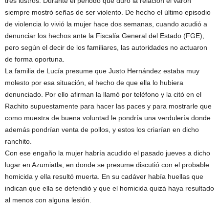
tres lustros. Durante el periodo que duró la relación el varón
siempre mostró señas de ser violento. De hecho el último episodio
de violencia lo vivió la mujer hace dos semanas, cuando acudió a
denunciar los hechos ante la Fiscalía General del Estado (FGE),
pero según el decir de los familiares, las autoridades no actuaron
de forma oportuna.
La familia de Lucía presume que Justo Hernández estaba muy
molesto por esa situación, el hecho de que ella lo hubiera
denunciado. Por ello afirman la llamó por teléfono y la citó en el
Rachito supuestamente para hacer las paces y para mostrarle que
como muestra de buena voluntad le pondría una verdulería donde
además pondrían venta de pollos, y estos los criarían en dicho
ranchito.
Con ese engaño la mujer habría acudido el pasado jueves a dicho
lugar en Azumiatla, en donde se presume discutió con el probable
homicida y ella resultó muerta. En su cadáver había huellas que
indican que ella se defendió y que el homicida quizá haya resultado
al menos con alguna lesión.