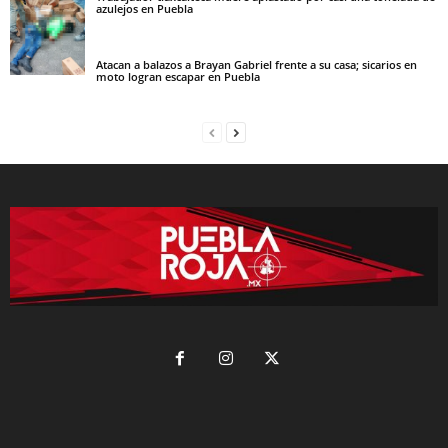
azulejos en Puebla
Atacan a balazos a Brayan Gabriel frente a su casa; sicarios en
moto logran escapar en Puebla