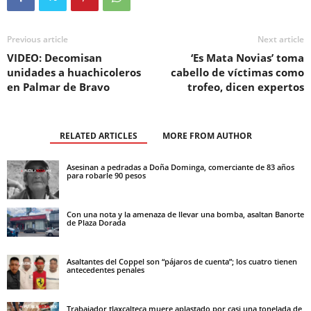
Previous article
Next article
VIDEO: Decomisan
‘Es Mata Novias’ toma
unidades a huachicoleros
cabello de víctimas como
en Palmar de Bravo
trofeo, dicen expertos
RELATED ARTICLES
MORE FROM AUTHOR
Asesinan a pedradas a Doña Dominga, comerciante de 83 años
para robarle 90 pesos
Con una nota y la amenaza de llevar una bomba, asaltan Banorte
de Plaza Dorada
Asaltantes del Coppel son “pájaros de cuenta”; los cuatro tienen
antecedentes penales
Trabajador tlaxcalteca muere aplastado por casi una tonelada de