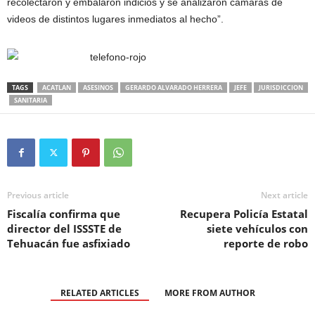
recolectaron y embalaron indicios y se analizaron cámaras de
videos de distintos lugares inmediatos al hecho”.
TAGS
ACATLAN
ASESINOS
GERARDO ALVARADO HERRERA
JEFE
JURISDICCION
SANITARIA
Previous article
Next article
Fiscalía confirma que
Recupera Policía Estatal
director del ISSSTE de
siete vehículos con
Tehuacán fue asfixiado
reporte de robo
RELATED ARTICLES
MORE FROM AUTHOR