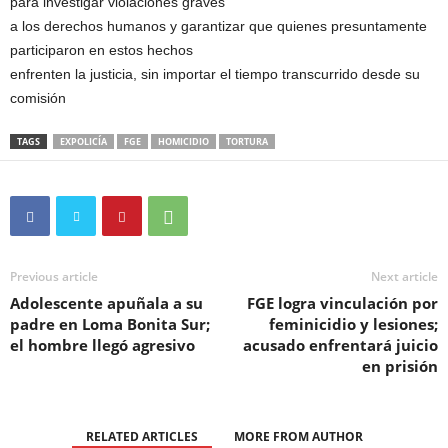
para investigar violaciones graves
a los derechos humanos y garantizar que quienes presuntamente
participaron en estos hechos
enfrenten la justicia, sin importar el tiempo transcurrido desde su
comisión
TAGS
EXPOLICÍA
FGE
HOMICIDIO
TORTURA
Previous article
Next article
Adolescente apuñala a su
FGE logra vinculación por
padre en Loma Bonita Sur;
feminicidio y lesiones;
el hombre llegó agresivo
acusado enfrentará juicio
en prisión
RELATED ARTICLES
MORE FROM AUTHOR