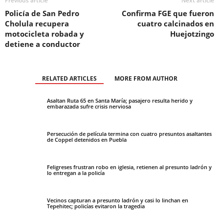
Previous article
Next article
Policía de San Pedro
Confirma FGE que fueron
Cholula recupera
cuatro calcinados en
motocicleta robada y
Huejotzingo
detiene a conductor
RELATED ARTICLES
MORE FROM AUTHOR
Asaltan Ruta 65 en Santa María; pasajero resulta herido y
embarazada sufre crisis nerviosa
Persecución de película termina con cuatro presuntos asaltantes
de Coppel detenidos en Puebla
Feligreses frustran robo en iglesia, retienen al presunto ladrón y
lo entregan a la policía
Vecinos capturan a presunto ladrón y casi lo linchan en
Tepehitec; policías evitaron la tragedia