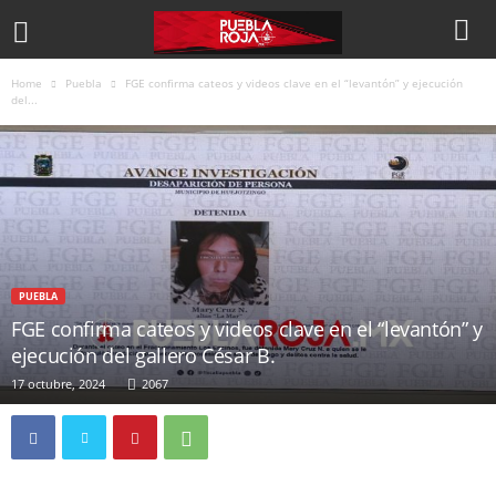
Home
Puebla
FGE confirma cateos y videos clave en el “levantón” y ejecución
del...
PUEBLA
FGE confirma cateos y videos clave en el “levantón” y
ejecución del gallero César B.
17 octubre, 2024
2067