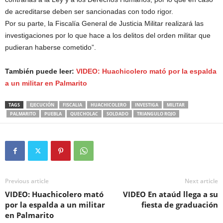
de acreditarse deben ser sancionadas con todo rigor.
Por su parte, la Fiscalía General de Justicia Militar realizará las
investigaciones por lo que hace a los delitos del orden militar que
pudieran haberse cometido”.
También puede leer:
VIDEO: Huachicolero mató por la espalda
a un militar en Palmarito
TAGS
EJECUCIÓN
FISCALIA
HUACHICOLERO
INVESTIGA
MILITAR
PALMARITO
PUEBLA
QUECHOLAC
SOLDADO
TRIANGULO ROJO
Previous article
Next article
VIDEO: Huachicolero mató
VIDEO En ataúd llega a su
por la espalda a un militar
fiesta de graduación
en Palmarito