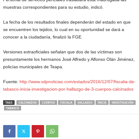
muestras correspondientes para su estudio, indicó.
La fecha de los resultados finales dependerán del estado en que
se encuentren los tejidos, lo cual en su oportunidad se dará a
conocer a la ciudadanía, finalizó la FGE.
Versiones extraoficiales señalan que dos de las víctimas son
presuntamente los hermanos José Alfredo y Alfonso Olán Jiménez,
policías municipales de Teapa.
Fuente:
http://www.sdpnoticias.com/estados/2016/12/07/fiscalia-de-
tabasco-inicia-investigacion-por-hallazgo-de-3-cuerpos-calcinados
TAGS
CALCINADOS
CUERPOS
FISCALIA
HALLAZGO
INICIA
INVESTIGACIÓN
TABASCO