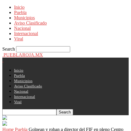
Inicio
Puebla
Municipios
Aviso Clasificado
Nacional
Internacional
Viral
Search
PUEBLAROJA.MX
Inicio
Puebla
Municipios
Aviso Clasificado
Nacional
Internacional
Viral
Home
Puebla
Golpean y roban a director del FIF en pleno Centro