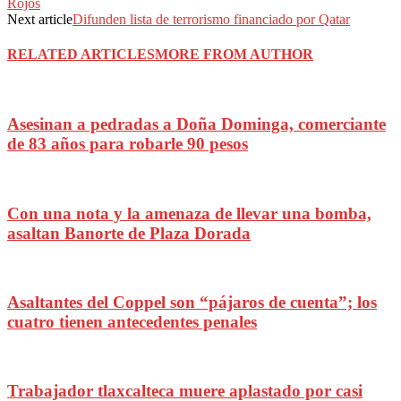
Rojos
Next article
Difunden lista de terrorismo financiado por Qatar
RELATED ARTICLES
MORE FROM AUTHOR
Asesinan a pedradas a Doña Dominga, comerciante
de 83 años para robarle 90 pesos
Con una nota y la amenaza de llevar una bomba,
asaltan Banorte de Plaza Dorada
Asaltantes del Coppel son “pájaros de cuenta”; los
cuatro tienen antecedentes penales
Trabajador tlaxcalteca muere aplastado por casi