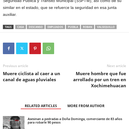
Seguridad Pública y Tránsito Municipal (SSPTM), así como de su
similar en el estado, que se refuerce la seguridad en esa junta
auxiliar.
TAGS
CASA
DESCANSO
EMPLEADOS
PUEBLA
ROBAN
VALSEQUILLO
Previous article
Next article
Muere ciclista al caer a un
Muere hombre que fue
canal de aguas pluviales
arrollado por un tren en
Xochimehuacan
RELATED ARTICLES
MORE FROM AUTHOR
Asesinan a pedradas a Doña Dominga, comerciante de 83 años
para robarle 90 pesos