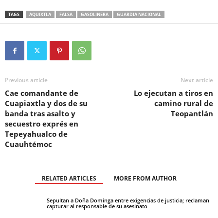
TAGS
AQUIXTLA
FALSA
GASOLINERA
GUARDIA NACIONAL
Previous article
Next article
Cae comandante de
Lo ejecutan a tiros en
Cuapiaxtla y dos de su
camino rural de
banda tras asalto y
Teopantlán
secuestro exprés en
Tepeyahualco de
Cuauhtémoc
RELATED ARTICLES
MORE FROM AUTHOR
Sepultan a Doña Dominga entre exigencias de justicia; reclaman
capturar al responsable de su asesinato