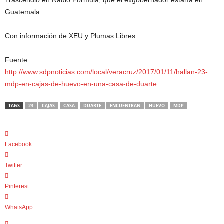
Trascendió en Radio Fórmula, que el exgobernador estaría en
Guatemala.
Con información de XEU y Plumas Libres
Fuente:
http://www.sdpnoticias.com/local/veracruz/2017/01/11/hallan-23-
mdp-en-cajas-de-huevo-en-una-casa-de-duarte
TAGS
23
CAJAS
CASA
DUARTE
ENCUENTRAN
HUEVO
MDP
Facebook
Twitter
Pinterest
WhatsApp