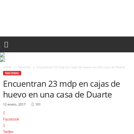
P
U
E
B
L
A
R
O
J
A
Home
Nacional
Encuentran 23 mdp en cajas de huevo en una casa de Duarte
.
NACIONAL
M
Encuentran 23 mdp en cajas de
X
huevo en una casa de Duarte
12 enero, 2017
101
Facebook
Twitter