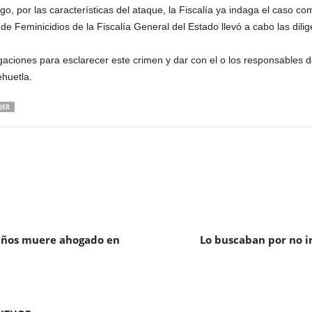
o, por las características del ataque, la Fiscalía ya indaga el caso com
de Feminicidios de la Fiscalía General del Estado llevó a cabo las dili
igaciones para esclarecer este crimen y dar con el o los responsables
ehuetla.
JER
 años muere ahogado en
Lo buscaban por no ir