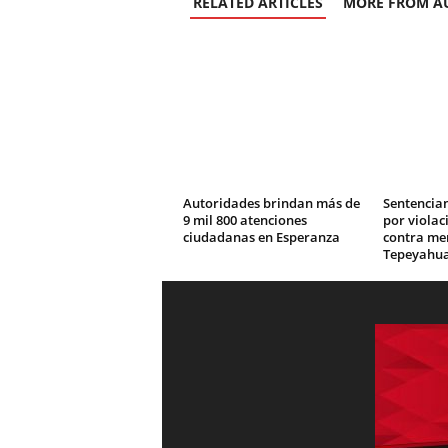
RELATED ARTICLES
MORE FROM A
Autoridades brindan más de
Sentencian
9 mil 800 atenciones
por viola
ciudadanas en Esperanza
contra me
Tepeyahua