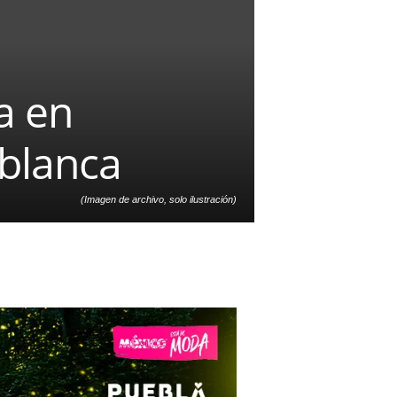
a en
 blanca
(Imagen de archivo, solo ilustración)