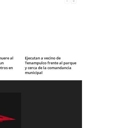
muere al
Ejecutan a vecino de
un
Tenampulco frente al parque
tros en
y cerca de la comandancia
municipal