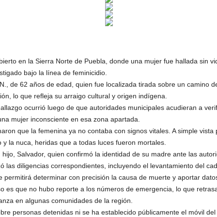
ierto en la Sierra Norte de Puebla, donde una mujer fue hallada sin vid
tigado bajo la línea de feminicidio.
N., de 62 años de edad, quien fue localizada tirada sobre un camino d
ión, lo que refleja su arraigo cultural y origen indígena.
hallazgo ocurrió luego de que autoridades municipales acudieran a verifi
una mujer inconsciente en esa zona apartada.
irmaron que la femenina ya no contaba con signos vitales. A simple vis
o y la nuca, heridas que a todas luces fueron mortales.
u hijo, Salvador, quien confirmó la identidad de su madre ante las autor
zó las diligencias correspondientes, incluyendo el levantamiento del cadá
e permitirá determinar con precisión la causa de muerte y aportar datos
o es que no hubo reporte a los números de emergencia, lo que retrasa l
ianza en algunas comunidades de la región.
re personas detenidas ni se ha establecido públicamente el móvil del 