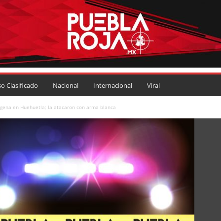
so Clasificado
Nacional
Internacional
Viral
ígena en Huehuetla; la atacaron con arma blanca