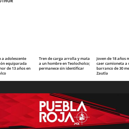
UTHOR
 a adolescente
Tren de carga arrolla y mata
Joven de 18 años 
ción equiparada
a un hombre en Teolocholco;
caer camioneta a 
nor de 13 años en
permanece sin identificar
barranco de 30 me
lco
Zautla