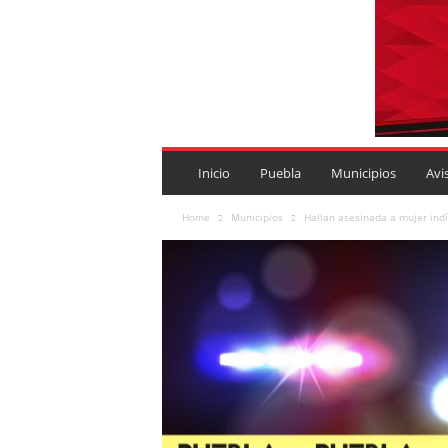
P
U
Inicio
Puebla
Municipios
Avi
E
B
Home
Municipios
Hallan asesinada a mujer ind
L
A
R
O
J
A
.
M
X