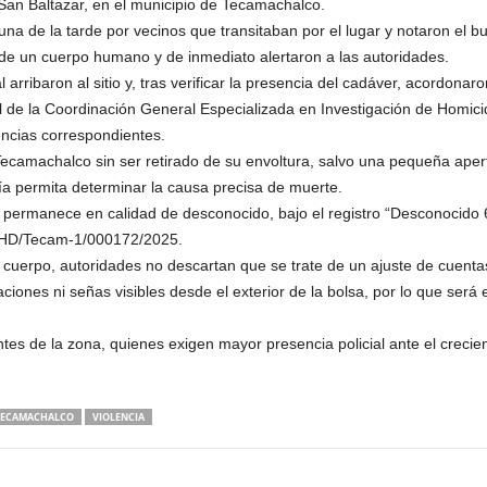
 San Baltazar, en el municipio de Tecamachalco.
 una de la tarde por vecinos que transitaban por el lugar y notaron el 
 de un cuerpo humano y de inmediato alertaron a las autoridades.
 arribaron al sitio y, tras verificar la presencia del cadáver, acordonaro
 de la Coordinación General Especializada en Investigación de Homicid
gencias correspondientes.
 Tecamachalco sin ser retirado de su envoltura, salvo una pequeña aper
ía permita determinar la causa precisa de muerte.
re permanece en calidad de desconocido, bajo el registro “Desconocido
IHD/Tecam-1/000172/2025.
cuerpo, autoridades no descartan que se trate de un ajuste de cuentas
aciones ni señas visibles desde el exterior de la bolsa, por lo que será 
ntes de la zona, quienes exigen mayor presencia policial ante el creci
TECAMACHALCO
VIOLENCIA