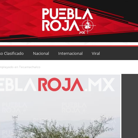
so Clasificado
Nacional
Internacional
Viral
emplayado en Tecamachalco