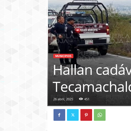
MUNICIPIOS
Hallan cadá
Tecamachal
26 abril, 2025
451