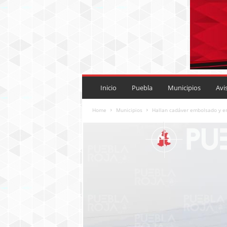
P
U
Inicio
Puebla
Municipios
Avi
E
B
Home
Municipios
Hallan cadáver embolsado y 
L
A
R
O
J
A
.
M
X