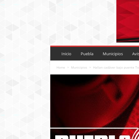
P
U
Inicio
Puebla
Municipios
Avi
E
B
Home
Municipios
Hallan cadáver bajo puente T
L
A
R
O
J
A
.
M
X