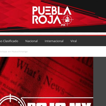
so Clasificado
Nacional
Internacional
Viral
otolapa en Huauchinango