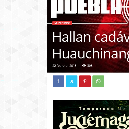
MUNICIPIOS
Hallan cadá
Huauchinan
22 febrero, 2018
308