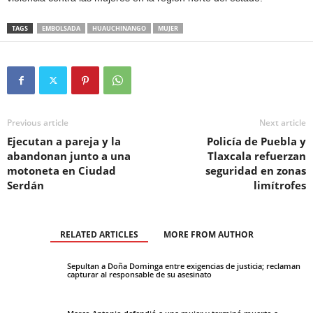
TAGS
EMBOLSADA
HUAUCHINANGO
MUJER
Previous article
Next article
Ejecutan a pareja y la
Policía de Puebla y
abandonan junto a una
Tlaxcala refuerzan
motoneta en Ciudad
seguridad en zonas
Serdán
limítrofes
RELATED ARTICLES
MORE FROM AUTHOR
Sepultan a Doña Dominga entre exigencias de justicia; reclaman
capturar al responsable de su asesinato