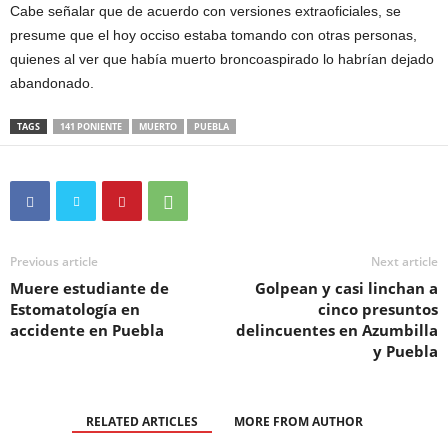
Cabe señalar que de acuerdo con versiones extraoficiales, se
presume que el hoy occiso estaba tomando con otras personas,
quienes al ver que había muerto broncoaspirado lo habrían dejado
abandonado.
TAGS
141 PONIENTE
MUERTO
PUEBLA
Previous article
Next article
Muere estudiante de
Golpean y casi linchan a
Estomatología en
cinco presuntos
accidente en Puebla
delincuentes en Azumbilla
y Puebla
RELATED ARTICLES
MORE FROM AUTHOR