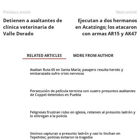
Previous article
Next article
Detienen a asaltantes de
Ejecutan a dos hermanos
clínica veterinaria de
en Acatzingo; los atacaron
Valle Dorado
con armas AR15 y AK47
RELATED ARTICLES
MORE FROM AUTHOR
Asaltan Ruta 65 en Santa María; pasajero resulta herido y
embarazada sufre crisis nerviosa
Persecución de película termina con cuatro presuntos asaltantes
de Coppel detenidos en Puebla
Feligreses frustran robo en iglesia, retienen al presunto ladrón y
lo entregan a la policía
Vecinos capturan a presunto ladrón y casi lo linchan en
Tepehitec; policías evitaron la tragedia