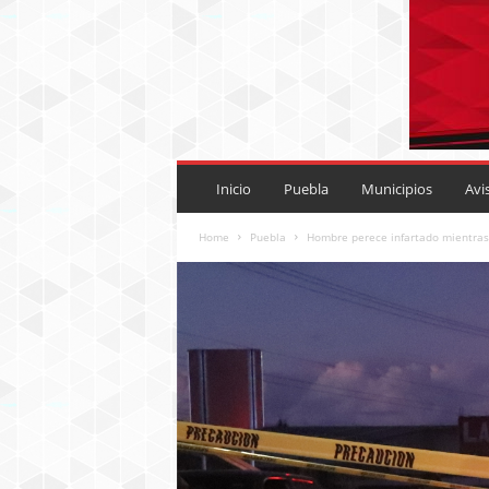
P
U
Inicio
Puebla
Municipios
Avi
E
B
Home
Puebla
Hombre perece infartado mientras
L
A
R
O
J
A
.
M
X