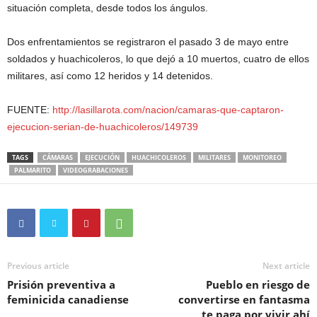
situación completa, desde todos los ángulos.
Dos enfrentamientos se registraron el pasado 3 de mayo entre
soldados y huachicoleros, lo que dejó a 10 muertos, cuatro de ellos
militares, así como 12 heridos y 14 detenidos.
FUENTE:
http://lasillarota.com/nacion/camaras-que-captaron-
ejecucion-serian-de-huachicoleros/149739
TAGS
CÁMARAS
EJECUCIÓN
HUACHICOLEROS
MILITARES
MONITOREO
PALMARITO
VIDEOGRABACIONES
Previous article
Next article
Prisión preventiva a
Pueblo en riesgo de
feminicida canadiense
convertirse en fantasma
te paga por vivir ahí