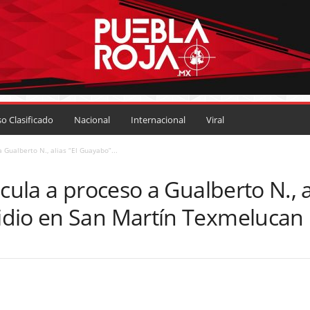
so Clasificado
Nacional
Internacional
Viral
 Gualberto N., alias “El Guayabo”...
ncula a proceso a Gualberto N., 
idio en San Martín Texmelucan