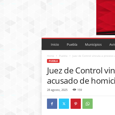
P
U
Inicio
Puebla
Municipios
Avi
E
B
Home
Puebla
Juez de Control vincula a proceso a
L
PUEBLA
A
Juez de Control vi
R
O
acusado de homic
J
A
28 agosto, 2025
159
.
M
X