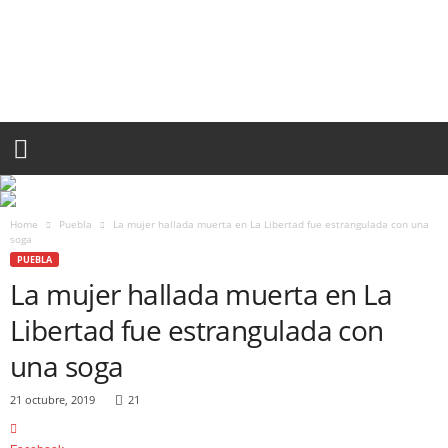
P
U
E
B
L
A
R
O
J
A
Home
Puebla
La mujer hallada muerta en La Libertad fue estrangulada con una
.
soga
M
PUEBLA
X
La mujer hallada muerta en La
Libertad fue estrangulada con
una soga
21 octubre, 2019
21