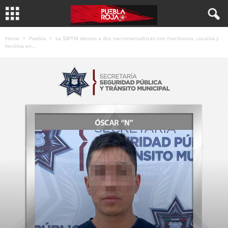
Home
Puebla
La SSPTM detuvo a dos narcomenudistas con marihuana, cocaína y
heróina en...