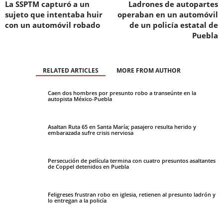
La SSPTM capturó a un
Ladrones de autopartes
sujeto que intentaba huir
operaban en un automóvil
con un automóvil robado
de un policía estatal de
Puebla
RELATED ARTICLES
MORE FROM AUTHOR
Caen dos hombres por presunto robo a transeúnte en la
autopista México-Puebla
Asaltan Ruta 65 en Santa María; pasajero resulta herido y
embarazada sufre crisis nerviosa
Persecución de película termina con cuatro presuntos asaltantes
de Coppel detenidos en Puebla
Feligreses frustran robo en iglesia, retienen al presunto ladrón y
lo entregan a la policía