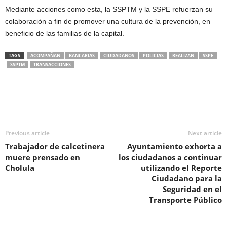
Mediante acciones como esta, la SSPTM y la SSPE refuerzan su
colaboración a fin de promover una cultura de la prevención, en
beneficio de las familias de la capital.
TAGS
ACOMPAÑAN
BANCARIAS
CIUDADANOS
POLICIAS
REALIZAN
SSPE
SSPTM
TRANSACCIONES
Previous article
Next article
Trabajador de calcetinera
Ayuntamiento exhorta a
muere prensado en
los ciudadanos a continuar
Cholula
utilizando el Reporte
Ciudadano para la
Seguridad en el
Transporte Público