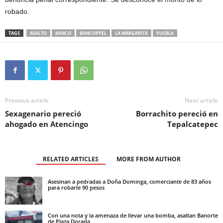
robado.
TAGS
ASALTO
BANCO
BANCOPPEL
LA MARGARITA
PUEBLA
Previous article
Next article
Sexagenario pereció
Borrachito pereció en
ahogado en Atencingo
Tepalcatepec
RELATED ARTICLES
MORE FROM AUTHOR
Asesinan a pedradas a Doña Dominga, comerciante de 83 años
para robarle 90 pesos
Con una nota y la amenaza de llevar una bomba, asaltan Banorte
de Plaza Dorada