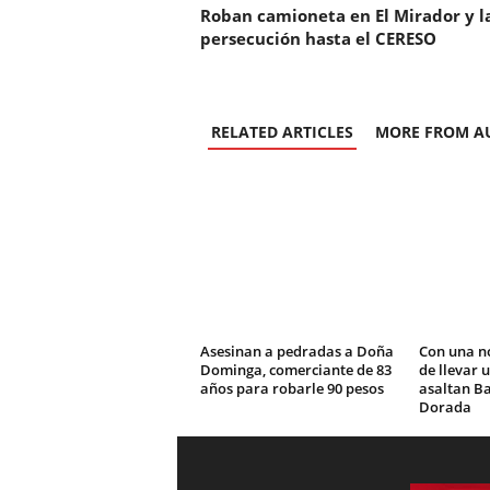
Roban camioneta en El Mirador y l
persecución hasta el CERESO
RELATED ARTICLES
MORE FROM A
Asesinan a pedradas a Doña
Con una n
Dominga, comerciante de 83
de llevar 
años para robarle 90 pesos
asaltan Ba
Dorada