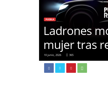
PUEBLA
Ladrones mo
mujer tras r
10 junio, 2026
365