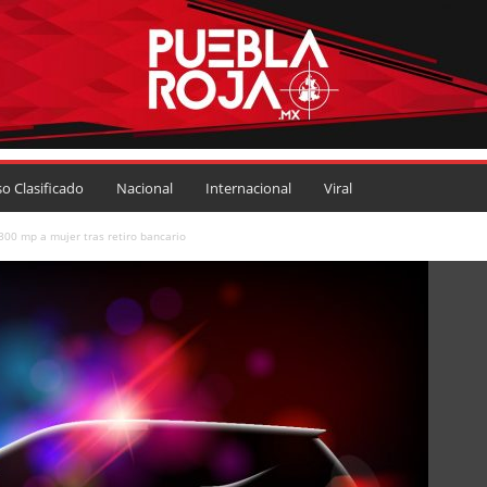
so Clasificado
Nacional
Internacional
Viral
00 mp a mujer tras retiro bancario