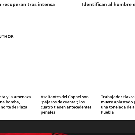
a recuperan tras intensa
Identifican al hombre 
UTHOR
ota y la amenaza
Asaltantes del Coppel son
Trabajador tlaxca
una bomba,
“pájaros de cuenta”; los
muere aplastado p
norte de Plaza
cuatro tienen antecedentes
una tonelada de a
penales
Puebla