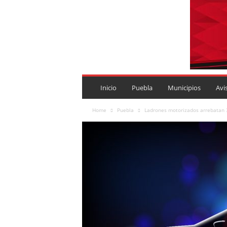
P
U
Inicio
Puebla
Municipios
Avi
E
B
Home
Puebla
Ladrones motorizados arrebatan 3
L
A
R
O
J
A
.
M
X