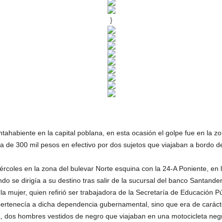
}
ntahabiente en la capital poblana, en esta ocasión el golpe fue en la 
da de 300 mil pesos en efectivo por dos sujetos que viajaban a bordo 
ércoles en la zona del bulevar Norte esquina con la 24-A Poniente, en l
do se dirigía a su destino tras salir de la sucursal del banco Santander
 mujer, quien refirió ser trabajadora de la Secretaría de Educación Púb
pertenecía a dicha dependencia gubernamental, sino que era de carácte
a, dos hombres vestidos de negro que viajaban en una motocicleta neg