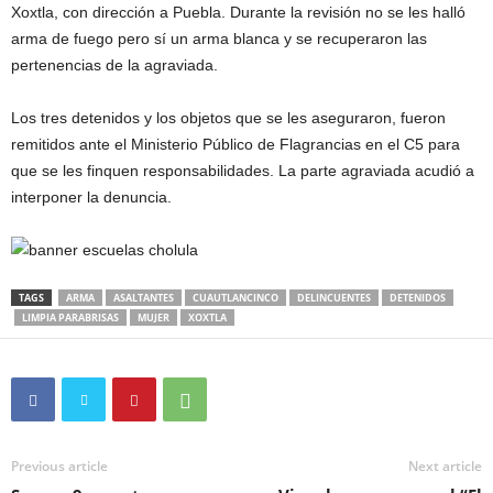
Xoxtla, con dirección a Puebla. Durante la revisión no se les halló
arma de fuego pero sí un arma blanca y se recuperaron las
pertenencias de la agraviada.
Los tres detenidos y los objetos que se les aseguraron, fueron
remitidos ante el Ministerio Público de Flagrancias en el C5 para
que se les finquen responsabilidades. La parte agraviada acudió a
interponer la denuncia.
TAGS
ARMA
ASALTANTES
CUAUTLANCINCO
DELINCUENTES
DETENIDOS
LIMPIA PARABRISAS
MUJER
XOXTLA
Previous article
Next article