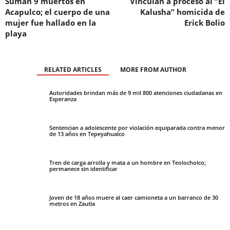
Suman 9 muertos en
Vinculan a proceso al “El
Acapulco; el cuerpo de una
Kalusha” homicida de
mujer fue hallado en la
Erick Bolio
playa
RELATED ARTICLES
MORE FROM AUTHOR
Autoridades brindan más de 9 mil 800 atenciones ciudadanas en
Esperanza
Sentencian a adolescente por violación equiparada contra menor
de 13 años en Tepeyahualco
Tren de carga arrolla y mata a un hombre en Teolocholco;
permanece sin identificar
Joven de 18 años muere al caer camioneta a un barranco de 30
metros en Zautla