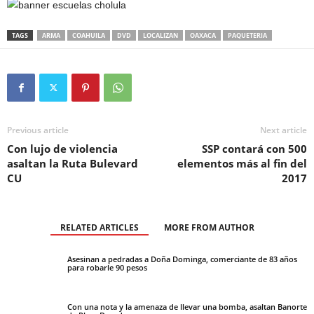
TAGS
ARMA
COAHUILA
DVD
LOCALIZAN
OAXACA
PAQUETERIA
Previous article
Next article
Con lujo de violencia
SSP contará con 500
asaltan la Ruta Bulevard
elementos más al fin del
CU
2017
RELATED ARTICLES
MORE FROM AUTHOR
Asesinan a pedradas a Doña Dominga, comerciante de 83 años
para robarle 90 pesos
Con una nota y la amenaza de llevar una bomba, asaltan Banorte