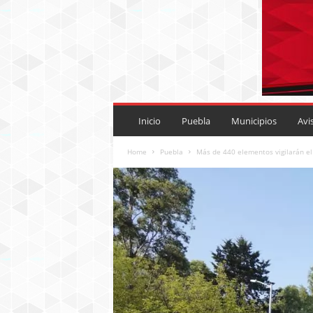
P
U
Inicio
Puebla
Municipios
Avi
E
B
Home
Puebla
Más de 440 elementos vigilarán el 
L
A
R
O
J
A
.
M
X