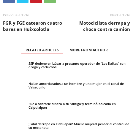
Previous article
Next article
FGR y FGE catearon cuatro
Motociclista derrapa y
bares en Huixcolotla
choca contra camión
RELATED ARTICLES
MORE FROM AUTHOR
SSP detiene en Izúcar a presunto operador de “Los Kaikas” con
droga y cartuchos
Hallan amordazados a un hombre y una mujer en el canal de
Valsequillo
Fue a cobrarle dinero a su “amigo”y terminó baleado en
Calpulalpan
¡Fatal derrape en Tlahuapan! Muere mujeral perder el control de
su motoneta