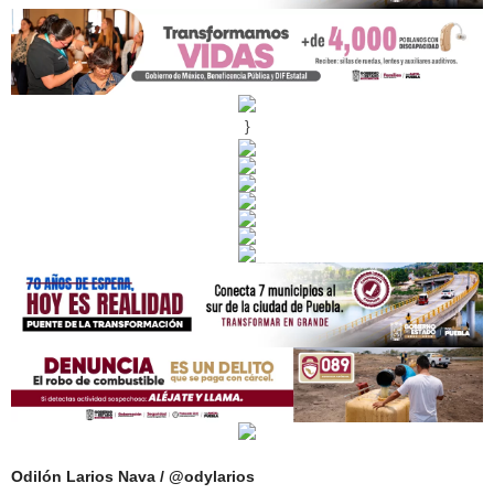
}
Odilón Larios Nava / @odylarios