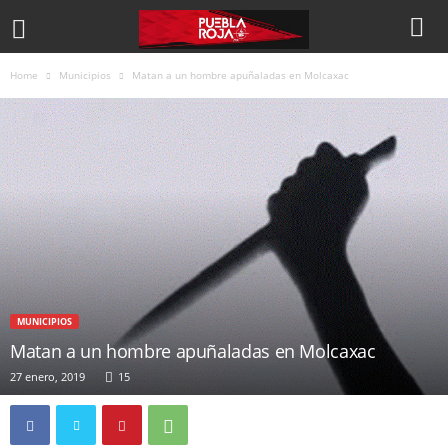
Home
Municipios
Matan a un hombre apuñaladas en Molcaxac
MUNICIPIOS
Matan a un hombre apuñaladas en Molcaxac
27 enero, 2019
15