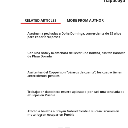
Tlapacoya
RELATED ARTICLES
MORE FROM AUTHOR
Asesinan a pedradas a Doña Dominga, comerciante de 83 años
para robarle 90 pesos
Con una nota y la amenaza de llevar una bomba, asaltan Banorte
de Plaza Dorada
Asaltantes del Coppel son “pájaros de cuenta”; los cuatro tienen
antecedentes penales
Trabajador tlaxcalteca muere aplastado por casi una tonelada de
azulejos en Puebla
Atacan a balazos a Brayan Gabriel frente a su casa; sicarios en
moto logran escapar en Puebla