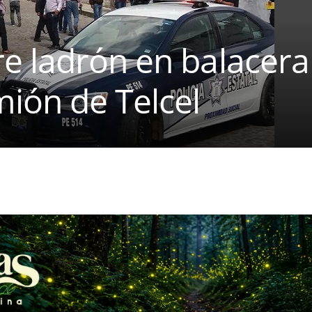
 ladrón en balacera 
ión de Telcel