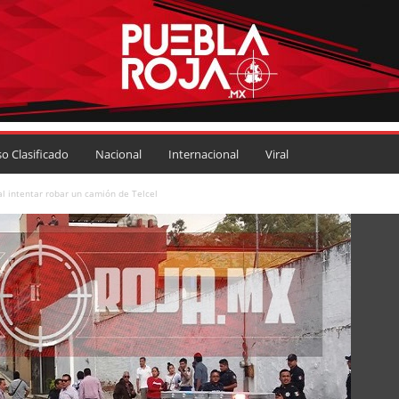
so Clasificado
Nacional
Internacional
Viral
l intentar robar un camión de Telcel