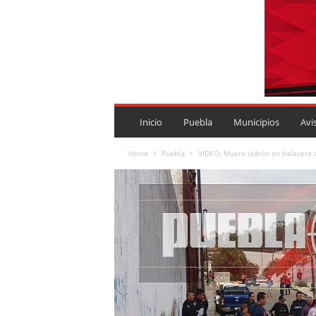
P
U
Inicio
Puebla
Municipios
Avi
E
B
Home
Puebla
VIDEO: Muere ladrón en balacera a
L
A
R
O
J
A
.
M
X