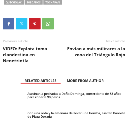
QUECHOLAC
SOLDADOS
TOCHAPAN
Previous article
Next article
VIDEO: Explota toma
Envían a más militares a la
clandestina en
zona del Triángulo Rojo
Nenetzintla
RELATED ARTICLES
MORE FROM AUTHOR
Asesinan a pedradas a Doña Dominga, comerciante de 83 años
para robarle 90 pesos
Con una nota y la amenaza de llevar una bomba, asaltan Banorte
de Plaza Dorada