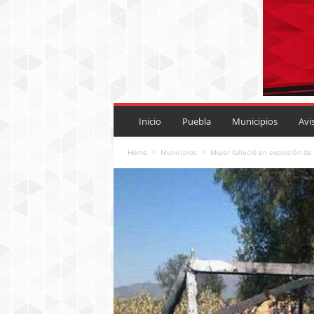
P
U
Inicio
Puebla
Municipios
Avi
E
B
Home
Municipios
Mujer falleció en explosión d
L
A
R
O
J
A
.
M
X