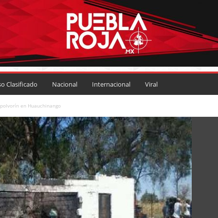
so Clasificado
Nacional
Internacional
Viral
e polvorín en Huauchinango