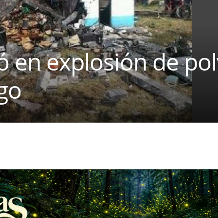
ió en explosión de po
go