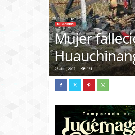
MUNICIPIOS
Mujer fallec
Huauchinan
25 abril, 2017
161