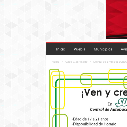
P
U
Inicio
Puebla
Municipios
Avi
E
B
Home
Aviso Clasificado
Oferta de Empleo: SUBWA
L
A
R
O
J
A
.
M
X