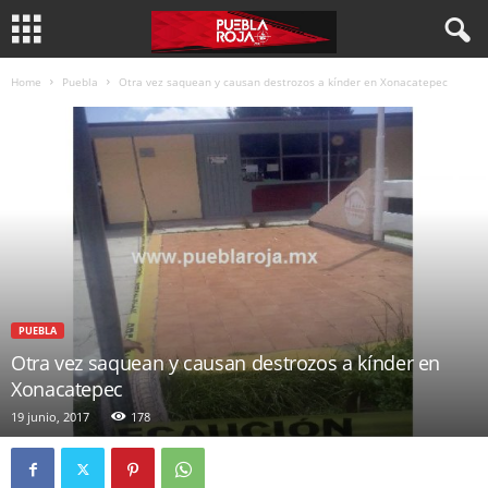
Home
Puebla
Otra vez saquean y causan destrozos a kínder en Xonacatepec
PUEBLA
Otra vez saquean y causan destrozos a kínder en
Xonacatepec
19 junio, 2017
178