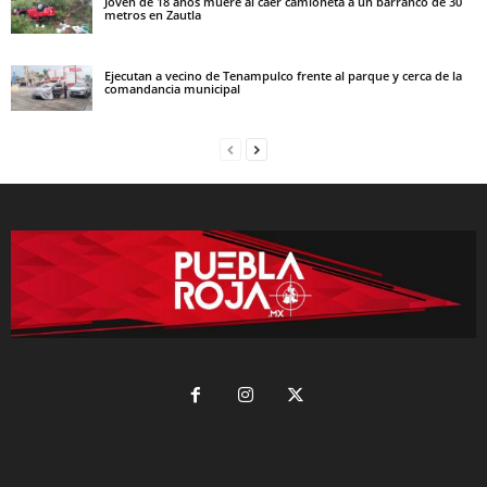
Joven de 18 años muere al caer camioneta a un barranco de 30
metros en Zautla
Ejecutan a vecino de Tenampulco frente al parque y cerca de la
comandancia municipal