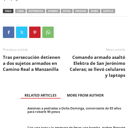
TAGS
CASA
DETENIDOS
DINERO
JOYAS
PRISION
ROBO
XOXTLA
Previous article
Next article
Tras persecución detienen
Comando armado asaltó
a dos sujetos armados en
Elektra de San Jerónimo
Camino Real a Manzanilla
Caleras; se llevó celulares
y laptops
RELATED ARTICLES
MORE FROM AUTHOR
Asesinan a pedradas a Doña Dominga, comerciante de 83 años
para robarle 90 pesos
Con una nota y la amenaza de llevar una bomba, asaltan Banorte