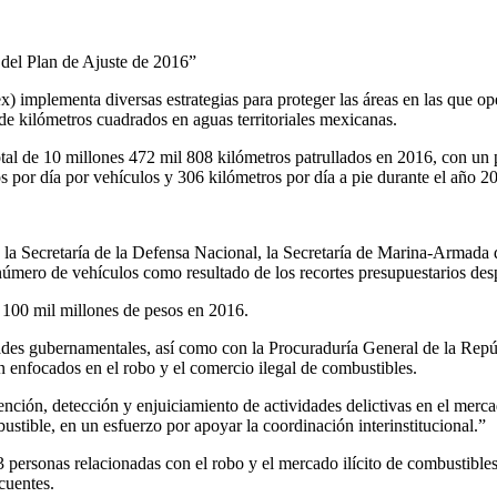
s del Plan de Ajuste de 2016”
) implementa diversas estrategias para proteger las áreas en las que o
de kilómetros cuadrados en aguas territoriales mexicanas.
total de 10 millones 472 mil 808 kilómetros patrullados en 2016, con u
s por día por vehículos y 306 kilómetros por día a pie durante el año 2
on la Secretaría de la Defensa Nacional, la Secretaría de Marina-Armad
l número de vehículos como resultado de los recortes presupuestarios de
 100 mil millones de pesos en 2016.
ades gubernamentales, así como con la Procuraduría General de la Repúbl
 enfocados en el robo y el comercio ilegal de combustibles.
nción, detección y enjuiciamiento de actividades delictivas en el mercad
stible, en un esfuerzo por apoyar la coordinación interinstitucional.”
83 personas relacionadas con el robo y el mercado ilícito de combustib
ncuentes.