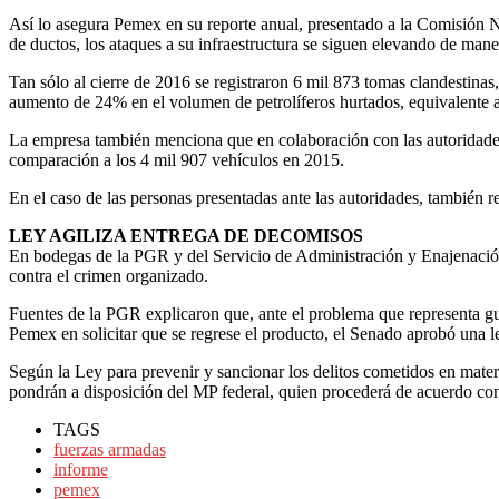
Así lo asegura Pemex en su reporte anual, presentado a la Comisión N
de ductos, los ataques a su infraestructura se siguen elevando de maner
Tan sólo al cierre de 2016 se registraron 6 mil 873 tomas clandestin
aumento de 24% en el volumen de petrolíferos hurtados, equivalente a 
La empresa también menciona que en colaboración con las autoridades m
comparación a los 4 mil 907 vehículos en 2015.
En el caso de las personas presentadas ante las autoridades, también 
LEY AGILIZA ENTREGA DE DECOMISOS
En bodegas de la PGR y del Servicio de Administración y Enajenación
contra el crimen organizado.
Fuentes de la PGR explicaron que, ante el problema que representa gu
Pemex en solicitar que se regrese el producto, el Senado aprobó una ley
Según la Ley para prevenir y sancionar los delitos cometidos en mate
pondrán a disposición del MP federal, quien procederá de acuerdo con la
TAGS
fuerzas armadas
informe
pemex