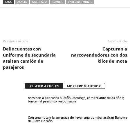
TAGS
ASALTO
GOLPEADO
HOMBRE
PABLO DEL MONTE
Previous article
Next article
Delincuentes con
Capturan a
uniforme de secundaria
narcovendedores con dos
asaltan camión de
kilos de mota
pasajeros
RELATED ARTICLES
MORE FROM AUTHOR
Asesinan a pedradas a Doña Dominga, comerciante de 83 años;
buscan al presunto responsable
Con una nota y la amenaza de llevar una bomba, asaltan Banorte
de Plaza Dorada