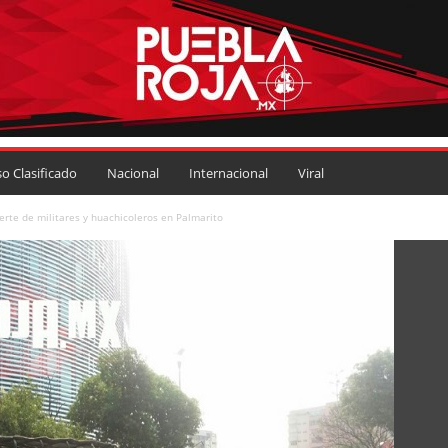
so Clasificado
Nacional
Internacional
Viral
rte de militares y huachicoleros en Palmarito