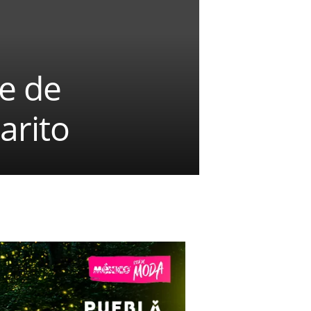
e de
arito