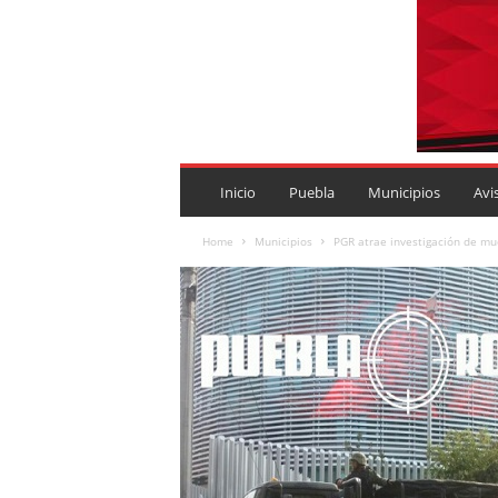
P
U
Inicio
Puebla
Municipios
Avi
E
B
Home
Municipios
PGR atrae investigación de mue
L
A
R
O
J
A
.
M
X