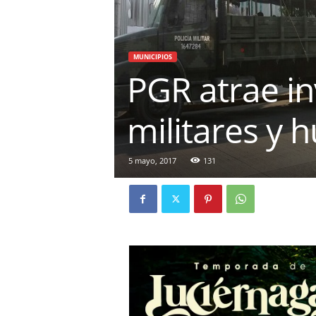
MUNICIPIOS
PGR atrae in
militares y 
5 mayo, 2017
131